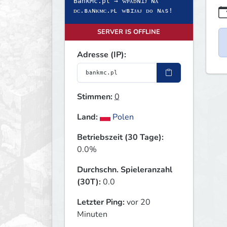
BankMc.pl → ᴡᴘᴀᴅɴɪᴊ ɴᴀ
ᴅᴄ.ʙᴀɴᴋᴍᴄ.ᴘʟ ᴡʙɪᴊᴀᴊ ᴅᴏ ɴᴀs!
SERVER IS OFFLINE
Adresse (IP):
Stimmen:
0
Land:
Polen
Betriebszeit (30 Tage):
0.0%
Durchschn. Spieleranzahl
(30T):
0.0
Letzter Ping:
vor 20
Minuten