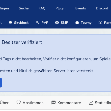
ufügen
Suche
FAQ
Plugin
Events
Discord
l
Skyblock
PVP
SMP
Towny
Park
esitzer verifiziert
 Tags nicht bearbeiten, Votifier nicht konfigurieren, um Spie
uesten und kürzlich gewählten Serverlisten versteckt
Über
Abstimmen
Kommentare
Statistik