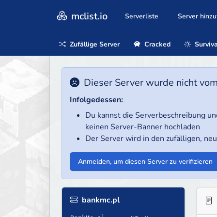
mclist.io
Serverliste
Server hinz
Zufällige Server
Cracked
Surviva
Dieser Server wurde nicht vom B
Infolgedessen:
Du kannst die Serverbeschreibung und
keinen Server-Banner hochladen
Der Server wird in den zufälligen, ne
Anmelden, um diesen Server zu verifizieren
bankmc.pl