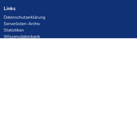
Links
Datenschutzerklärung
Serverlisten-Archiv
Statistiken
Wissensdatenbank
Dateien
VPS Hosting Gutscheine
netcup
Hetzner
SkillHost.pl
Minecraft Hosting Gutscheine
Craftserve
IceHost.pl
KI-Gutscheine
z.ai
MiniMax