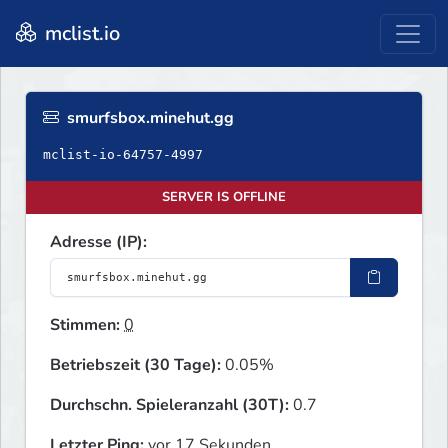
mclist.io
smurfsbox.minehut.gg
mclist-io-64757-4997
SERVER IS OFFLINE
Adresse (IP):
Stimmen:
0
Betriebszeit (30 Tage):
0.05%
Durchschn. Spieleranzahl (30T):
0.7
Letzter Ping:
vor 17 Sekunden