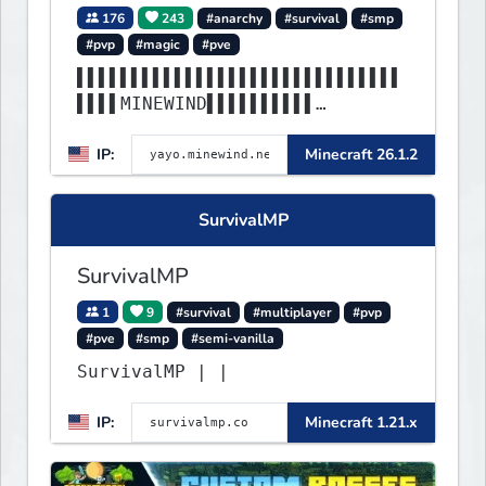
176
243
#anarchy
#survival
#smp
#pvp
#magic
#pve
▌▌▌▌▌▌▌▌▌▌▌▌▌▌▌▌▌▌▌▌▌▌▌▌▌▌▌▌▌▌
▌▌▌▌MINEWIND▌▌▌▌▌▌▌▌▌▌
▌▌▌▌▌▌▌▌▌▌▌▌▌▌▌▌▌▌▌▌▌▌▌▌▌▌▌▌▌▌
IP:
Minecraft 26.1.2
▌▌▌▌▌▌▌▌▌▌▌▌▌▌▌▌▌▌▌▌▌▌
SurvivalMP
SurvivalMP
1
9
#survival
#multiplayer
#pvp
#pve
#smp
#semi-vanilla
SurvivalMP | |
IP:
Minecraft 1.21.x