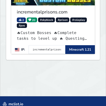
incrementalprisons.com
2
20
#skyblock
#prison
#roleplay
#pve
🔥Custom Bosses 🔥Complete
tasks to level up 🔥 Questing
🔥 Unique Abilities
IP:
Minecraft 1.21
mclist.io