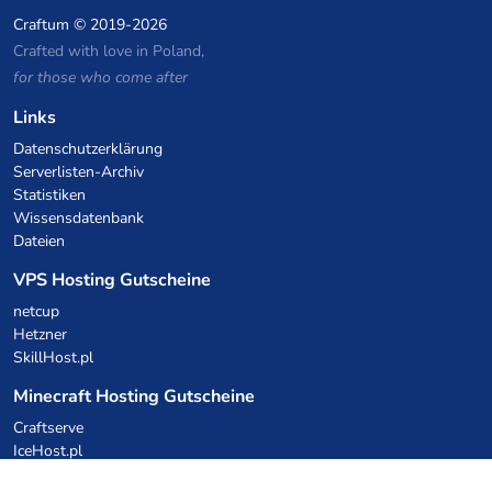
Craftum
© 2019-2026
Crafted with love in Poland,
for those who come after
Links
Datenschutzerklärung
Serverlisten-Archiv
Statistiken
Wissensdatenbank
Dateien
VPS Hosting Gutscheine
netcup
Hetzner
SkillHost.pl
Minecraft Hosting Gutscheine
Craftserve
IceHost.pl
KI-Gutscheine