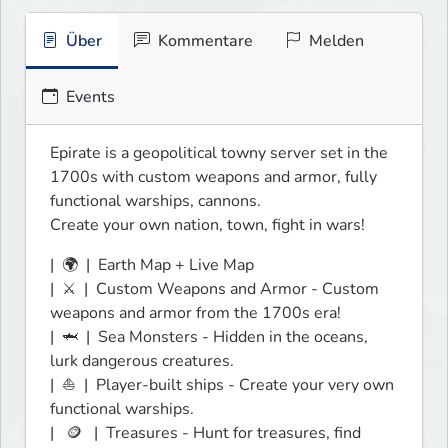
Über
Kommentare
Melden
Events
Epirate is a geopolitical towny server set in the 
1700s with custom weapons and armor, fully 
functional warships, cannons.

Create your own nation, town, fight in wars!
|  🌍  |  Earth Map + Live Map

|  ⚔️  |  Custom Weapons and Armor - Custom 
weapons and armor from the 1700s era!

|  🦈  |  Sea Monsters - Hidden in the oceans, 
lurk dangerous creatures.

|  ⛵  |  Player-built ships - Create your very own 
functional warships.

|   🪙   |  Treasures - Hunt for treasures, find 