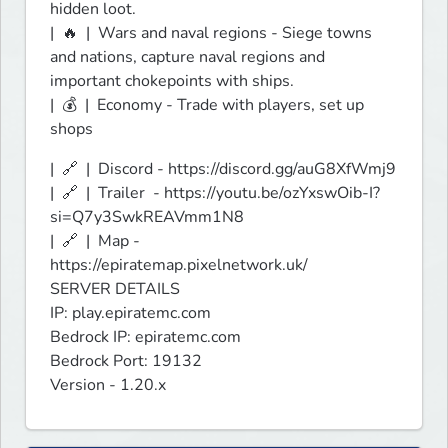
hidden loot.

|  🔥  |  Wars and naval regions - Siege towns 
and nations, capture naval regions and 
important chokepoints with ships.

|  💰  |  Economy - Trade with players, set up 
shops
|  🔗﻿  |  Discord - https://discord.gg/auG8XfWmj9

|  🔗 ﻿ |  Trailer  - https://youtu.be/ozYxswOib-I?
si=Q7y3SwkREAVmm1N8

|  🔗 ﻿ |  Map -  
https://epiratemap.pixelnetwork.uk/

SERVER DETAILS

IP: play.epiratemc.com

Bedrock IP: epiratemc.com

Bedrock Port: 19132 

Version - 1.20.x