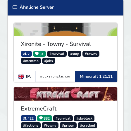
Ähnliche Server
Xironite - Towny - Survival
2
31
#survival
#smp
#towny
#mcmmo
#jobs
IP:
Minecraft 1.21.11
ExtremeCraft
422
882
#survival
#skyblock
#factions
#towny
#prison
#cracked