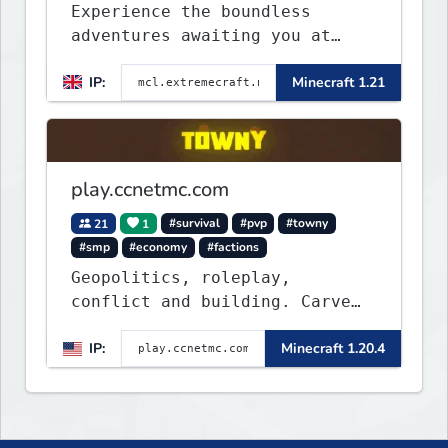
Experience the boundless
adventures awaiting you at
ExtremeCraft.net! Embark on a
IP:
Minecraft 1.21
journey through a plethora of
exhilarating game modes,
blending both timeless
classics and innovative new
experiences seamlessly.
play.ccnetmc.com
21
1
#survival
#pvp
#towny
#smp
#economy
#factions
Geopolitics, roleplay,
conflict and building. Carve
out your own story on a 1:1000
IP:
Minecraft 1.20.4
map of Earth using tanks,
warships, guns and more.
Express your creative side by
building cities that the world
will envy.