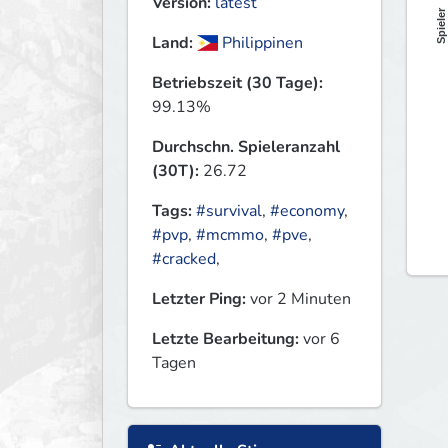
Version:
latest
Spieler
Land:
Philippinen
Betriebszeit (30 Tage):
99.13%
Durchschn. Spieleranzahl
(30T):
26.72
Tags:
#survival
,
#economy
,
#pvp
,
#mcmmo
,
#pve
,
#cracked
,
Letzter Ping:
vor 2 Minuten
Letzte Bearbeitung:
vor 6
Tagen