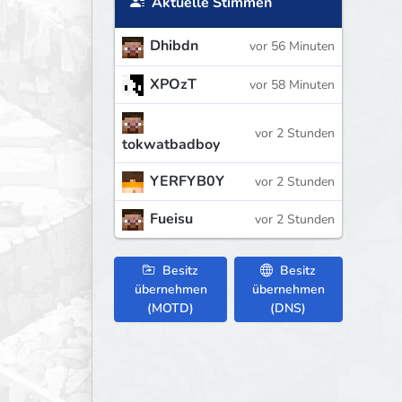
Aktuelle Stimmen
Dhibdn
vor 56 Minuten
XPOzT
vor 58 Minuten
vor 2 Stunden
tokwatbadboy
YERFYB0Y
vor 2 Stunden
Fueisu
vor 2 Stunden
Besitz
Besitz
übernehmen
übernehmen
(MOTD)
(DNS)