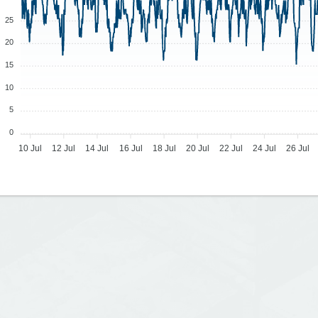
25
20
15
10
5
0
10 Jul
12 Jul
14 Jul
16 Jul
18 Jul
20 Jul
22 Jul
24 Jul
26 Jul