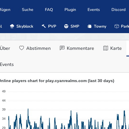
ufügen
Suche
FAQ
Plugin
Events
Discord
l
Skyblock
PVP
SMP
Towny
Park
Über
Abstimmen
Kommentare
Karte
Events
nline players chart for play.cyanrealms.com (last 30 days)
49
44
39
34
29