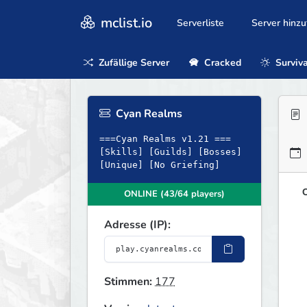
mclist.io
Serverliste
Server hinz
Zufällige Server
Cracked
Surviva
Cyan Realms
===Cyan Realms v1.21 ===
[Skills] [Guilds] [Bosses]
[Unique] [No Griefing]
O
ONLINE (43/64 players)
Adresse (IP):
Stimmen:
177