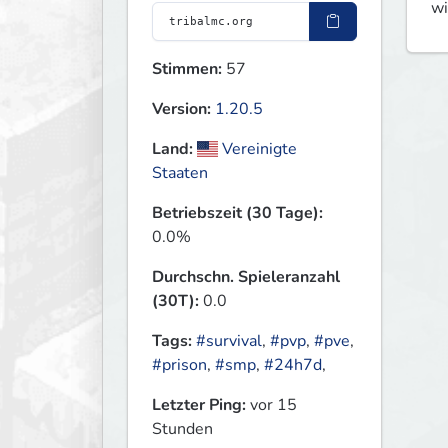
wi
Stimmen:
57
Version:
1.20.5
Land:
Vereinigte
Staaten
Betriebszeit (30 Tage):
0.0%
Durchschn. Spieleranzahl
(30T):
0.0
Tags:
#survival
,
#pvp
,
#pve
,
#prison
,
#smp
,
#24h7d
,
Letzter Ping:
vor 15
Stunden