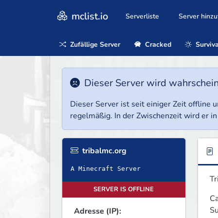
mclist.io
Serverliste
Server hinz
Zufällige Server
Cracked
Surviva
Dieser Server wird wahrscheinl
Dieser Server ist seit einiger Zeit offlin
regelmäßig. In der Zwischenzeit wird er in
tribalmc.org
A Minecraft Server
Tr
SERVER IS OFFLINE
Ca
Su
Adresse (IP):