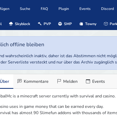
ufügen
Suche
FAQ
Plugin
Events
Discord
l
Skyblock
PVP
SMP
Towny
Park
ich offline bleiben
e und wahrscheinlich inaktiv, daher ist das Abstimmen nicht mög
 der Serverliste versteckt und nur über das Archiv zugänglich s
Über
Kommentare
Melden
Events
ibalMc is a minecraft server currently with survival and casino. 
sino uses in game money that can be earned every day.

rvival has almost 90 Slimefun addons with thousands of items 