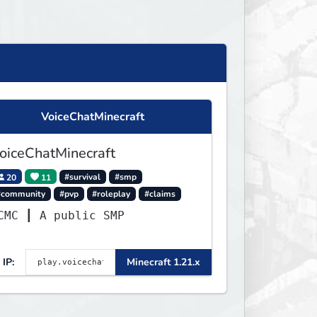
VoiceChatMinecraft
oiceChatMinecraft
20
11
#survival
#smp
#community
#pvp
#roleplay
#claims
VCMC ┃ A public SMP
IP:
Minecraft 1.21.x