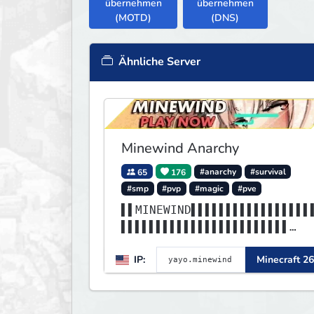
übernehmen
übernehmen
(MOTD)
(DNS)
Ähnliche Server
Minewind Anarchy
65
176
#anarchy
#survival
#smp
#pvp
#magic
#pve
▌▌MINEWIND▌▌▌▌▌▌▌▌▌▌▌▌▌▌▌▌▌
▌▌▌▌▌▌▌▌▌▌▌▌▌▌▌▌▌▌▌▌▌▌▌▌
▌▌▌▌▌▌▌▌▌▌▌▌▌▌▌▌▌▌▌▌▌▌▌▌▌▌▌
IP:
Minecraft 26
▌▌▌▌▌▌▌▌▌▌▌▌▌▌▌▌▌▌▌▌▌▌▌▌