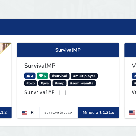
SurvivalMP
SurvivalMP
V
4
6
#survival
#multiplayer
#pvp
#pve
#smp
#semi-vanilla
▌
SurvivalMP | |
▌
.1.2
IP:
Minecraft 1.21.x