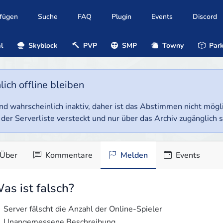
ufügen
Suche
FAQ
Plugin
Events
Discord
l
Skyblock
PVP
SMP
Towny
Park
ich offline bleiben
e und wahrscheinlich inaktiv, daher ist das Abstimmen nicht mög
 der Serverliste versteckt und nur über das Archiv zugänglich s
Über
Kommentare
Melden
Events
as ist falsch?
Server fälscht die Anzahl der Online-Spieler
Unangemessene Beschreibung