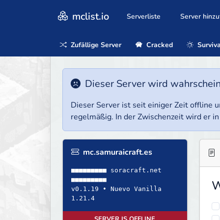
mclist.io
Serverliste
Server hinz
Zufällige Server
Cracked
Surviva
Dieser Server wird wahrscheinl
Dieser Server ist seit einiger Zeit offlin
regelmäßig. In der Zwischenzeit wird er in
mc.samuraicraft.es
■■■■■■■■■ soracraft.net
■■■■■■■■■
W
v0.1.19 • Nuevo Vanilla
1.21.4
SERVER IS OFFLINE