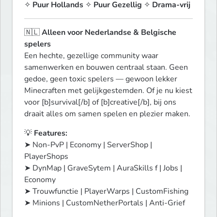
✧ 
Puur Hollands
 ✧ 
Puur Gezellig
 ✧ 
Drama-vrij
🇳🇱 
Alleen voor Nederlandse & Belgische 
spelers
Een hechte, gezellige community waar 
samenwerken en bouwen centraal staan. Geen 
gedoe, geen toxic spelers — gewoon lekker 
Minecraften met gelijkgestemden. Of je nu kiest 
voor [b]survival[/b] of [b]creative[/b], bij ons 
draait alles om samen spelen en plezier maken.
💡 
Features:
➤ Non-PvP | Economy | ServerShop | 
PlayerShops

➤ DynMap | GraveSytem | AuraSkills f | Jobs | 
Economy 

➤ Trouwfunctie | PlayerWarps | CustomFishing

➤ Minions | CustomNetherPortals | Anti-Grief