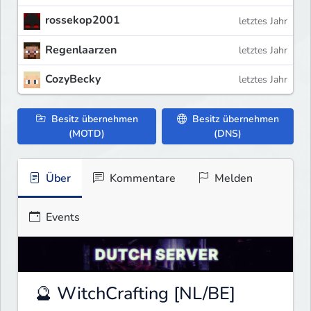
rossekop2001
letztes Jahr
Regenlaarzen
letztes Jahr
CozyBecky
letztes Jahr
Besitz übernehmen
Besitz übernehmen
(MOTD)
(DNS)
Über
Kommentare
Melden
Events
🔮 WitchCrafting [NL/BE]