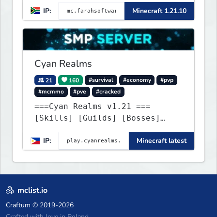
IP:
Minecraft 1.21.10
Cyan Realms
21
160
#survival
#economy
#pvp
#mcmmo
#pve
#cracked
===Cyan Realms v1.21 ===
[Skills] [Guilds] [Bosses]
[Unique] [No Griefing]
IP:
Minecraft latest
mclist.io
Craftum
© 2019-2026
Crafted with love in Poland,