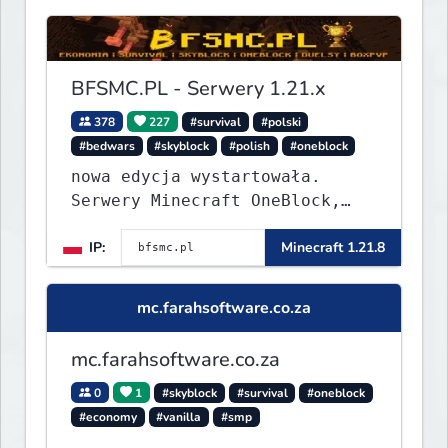
BFSMC.PL - Serwery 1.21.x
378
227
#survival
#polski
#bedwars
#skyblock
#polish
#oneblock
nowa edycja wystartowała.
Serwery Minecraft OneBlock,
Survival, SkyBlock, Duels,
IP:
Minecraft 1.21.8
RealLife, PVP, BedWars, kitpvp
mc.farahsoftware.co.za
mc.farahsoftware.co.za
0
1
#skyblock
#survival
#oneblock
#economy
#vanilla
#smp