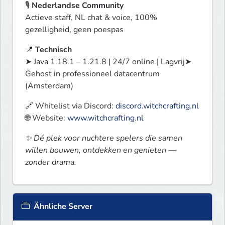
🎙️ 
Nederlandse Community
Actieve staff, NL chat & voice, 100% 
gezelligheid, geen poespas
📍 
Technisch
➤ Java 1.18.1 – 1.21.8 | 24/7 online | Lagvrij➤ 
Gehost in professioneel datacentrum 
(Amsterdam)
🔗 Whitelist via Discord: 
discord.witchcrafting.nl
🌐 Website: 
www.witchcrafting.nl
✨ Dé plek voor nuchtere spelers die samen 
willen bouwen, ontdekken en genieten — 
zonder drama.
Ähnliche Server