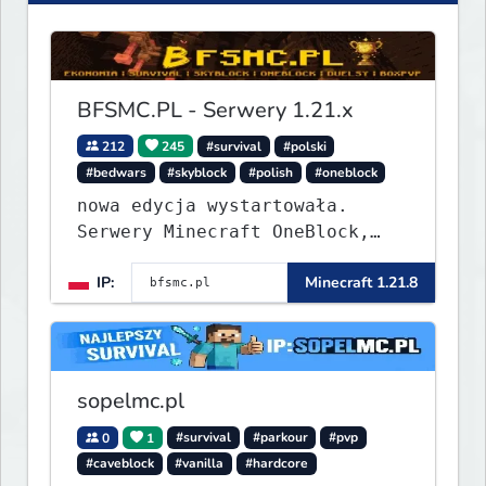
BFSMC.PL - Serwery 1.21.x
212
245
#survival
#polski
#bedwars
#skyblock
#polish
#oneblock
nowa edycja wystartowała.
Serwery Minecraft OneBlock,
Survival, SkyBlock, Duels,
IP:
Minecraft 1.21.8
RealLife, PVP, BedWars, kitpvp
sopelmc.pl
0
1
#survival
#parkour
#pvp
#caveblock
#vanilla
#hardcore