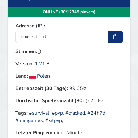
ONLINE (30/12345 players)
Adresse (IP):
Stimmen:
0
Version:
1.21.8
Land:
Polen
Betriebszeit (30 Tage):
99.35%
Durchschn. Spieleranzahl (30T):
21.62
Tags:
#survival
,
#pvp
,
#cracked
,
#24h7d
,
#minigames
,
#kitpvp
,
Letzter Ping:
vor einer Minute