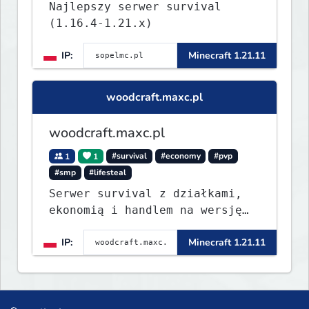
Najlepszy serwer survival
(1.16.4-1.21.x)
IP:
Minecraft 1.21.11
woodcraft.maxc.pl
woodcraft.maxc.pl
1
1
#survival
#economy
#pvp
#smp
#lifesteal
Serwer survival z działkami,
ekonomią i handlem na wersję
1.8 - 26.1.1. Rekru ON
IP:
Minecraft 1.21.11