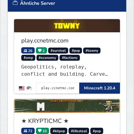
Ähnliche Server
play.ccnetmc.com
26
2
#survival
#pvp
#towny
#smp
#economy
#factions
Geopolitics, roleplay,
conflict and building. Carve
out your own story on a 1:1000
IP:
Minecraft 1.20.4
map of Earth using tanks,
warships, guns and more.
Express your creative side by
building cities that the world
will envy.
★ KRYPTICMC ★
72
10
#kitpvp
#lifesteal
#pvp