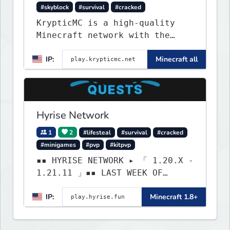
#skyblock
#survival
#cracked
KrypticMC is a high-quality
Minecraft network with the
BEST gamemodes you'll ever
IP:
Minecraft all
play. Minigames, KitPvP,
Lifesteal, Prison, Practice,
Bedwars, Skywars, & much much
more!
Hyrise Network
1
2
#lifesteal
#survival
#cracked
#minigames
#pvp
#kitpvp
▪▪ HYRISE NETWORK ▸ 「 1.20.X -
1.21.11 」▪▪ LAST WEEK OF
LIFESTEAL! ┃ discord.gg/hyrise
IP:
Minecraft 1.8+