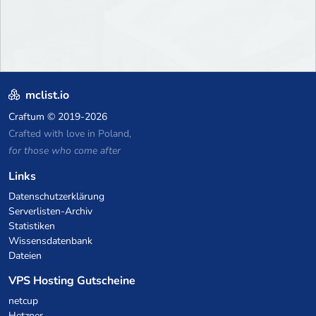
mclist.io
Craftum
© 2019-2026
Crafted with love in Poland,
for those who come after
Links
Datenschutzerklärung
Serverlisten-Archiv
Statistiken
Wissensdatenbank
Dateien
VPS Hosting Gutscheine
netcup
Hetzner