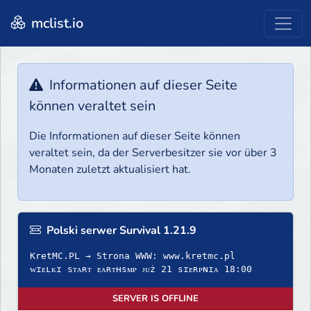
mclist.io
Informationen auf dieser Seite
können veraltet sein
Die Informationen auf dieser Seite können
veraltet sein, da der Serverbesitzer sie vor über 3
Monaten zuletzt aktualisiert hat.
Polski serwer Survival 1.21.9
KretMC.PL → Strona WWW: www.kretmc.pl
ᴡɪᴇʟᴋɪ sᴛᴀʀᴛ ᴇᴀʀᴛʜsᴍᴘ ᴊᴜż 21 sɪᴇʀᴘɴɪᴀ 18:00
SERVER IS OFFLINE