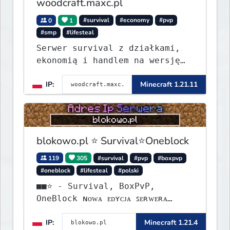
woodcraft.maxc.pl
0
1
#survival
#economy
#pvp
#smp
#lifesteal
Serwer survival z działkami,
ekonomią i handlem na wersję
1.8 - 26.1.1. Rekru ON
IP:
Minecraft 1.21.11
blokowo.pl ⭐ Survival⭐Oneblock
119
305
#survival
#pvp
#boxpvp
#oneblock
#lifesteal
#polski
■■⭐ - Survival, BoxPvP,
OneBlock ɴᴏᴡᴀ ᴇᴅʏᴄᴊᴀ ꜱᴇʀᴡᴇʀᴀ
ᴡʏꜱᴛᴀʀᴛᴏᴡᴀʟᴀ!
IP:
Minecraft 1.21.4