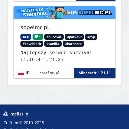
sopelmc.pl
0
1
#survival
#parkour
#pvp
#caveblock
#vanilla
#hardcore
Najlepszy serwer survival
(1.16.4-1.21.x)
IP:
Minecraft 1.21.11
mclist.io
Craftum
© 2019-2026