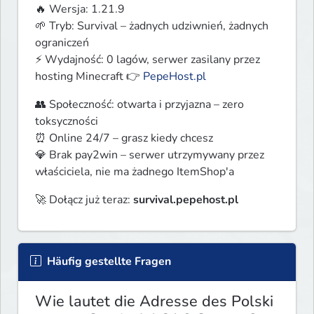
🔥 Wersja: 1.21.9

🌱 Tryb: Survival – żadnych udziwnień, żadnych 
ograniczeń

⚡ Wydajność: 0 lagów, serwer zasilany przez 
hosting Minecraft 👉 
PepeHost.pl
👥 Społeczność: otwarta i przyjazna – zero 
toksyczności

⏰ Online 24/7 – grasz kiedy chcesz

💎 Brak pay2win – serwer utrzymywany przez 
właściciela, nie ma żadnego ItemShop'a
🚀 Dołącz już teraz: 
survival.pepehost.pl
Häufig gestellte Fragen
Wie lautet die Adresse des Polski