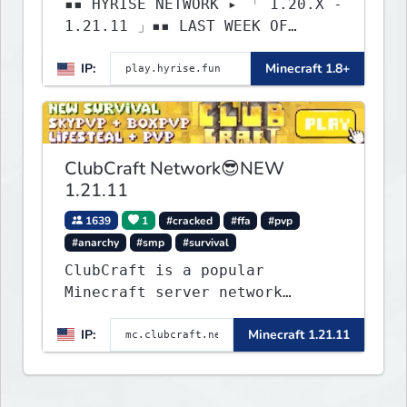
▪▪ HYRISE NETWORK ▸ 「 1.20.X -
1.21.11 」▪▪ LAST WEEK OF
LIFESTEAL! ┃ discord.gg/hyrise
IP:
Minecraft 1.8+
ClubCraft Network😎NEW
1.21.11
1639
1
#cracked
#ffa
#pvp
#anarchy
#smp
#survival
ClubCraft is a popular
Minecraft server network
offering a variety of game
IP:
Minecraft 1.21.11
modes, including Survival,
Lifesteal, FFA BoxPVP,
SkyBlock, KitPVP and many
more.