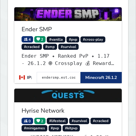
Ender SMP
4
2
#vanilla
#pvp
#cross-play
#cracked
#smp
#survival
Ender SMP ✦ Ranked PvP ✦ 1.17
- 26.1.2 🌐 Crossplay 💰 Rewards
🛠 Custom Gear
IP:
Minecraft 26.1.2
Hyrise Network
0
2
#lifesteal
#survival
#cracked
#minigames
#pvp
#kitpvp