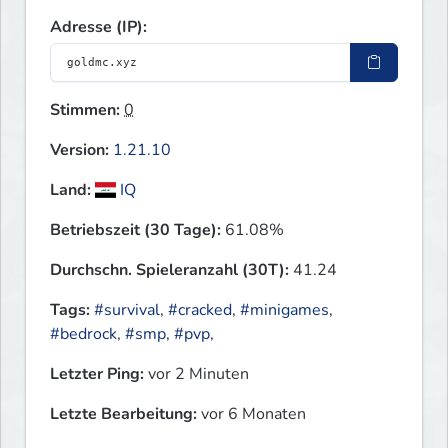
Adresse (IP):
Stimmen:
0
Version:
1.21.10
Land:
IQ
Betriebszeit (30 Tage):
61.08%
Durchschn. Spieleranzahl (30T):
41.24
Tags:
#survival
,
#cracked
,
#minigames
,
#bedrock
,
#smp
,
#pvp
,
Letzter Ping:
vor 2 Minuten
Letzte Bearbeitung:
vor 6 Monaten