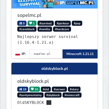
sopelmc.pl
0
1
#survival
#parkour
#pvp
#caveblock
#vanilla
#hardcore
Najlepszy serwer survival
(1.16.4-1.21.x)
IP:
Minecraft 1.21.11
oldskyblock.pl
oldskyblock.pl
19
10
#old
#serwer
#stary
#sentymentalny
#skyblock
#minecraft
OldSKYBLOCK ██