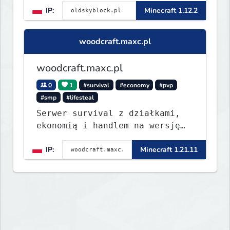
IP:
Minecraft 1.12.2
woodcraft.maxc.pl
woodcraft.maxc.pl
0
1
#survival
#economy
#pvp
#smp
#lifesteal
Serwer survival z działkami,
ekonomią i handlem na wersję
1.8 - 26.1.1. Rekru ON
IP:
Minecraft 1.21.11