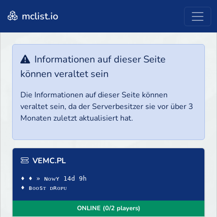
mclist.io
Informationen auf dieser Seite
können veraltet sein
Die Informationen auf dieser Seite können
veraltet sein, da der Serverbesitzer sie vor über 3
Monaten zuletzt aktualisiert hat.
VEMC.PL
♦ ♦ » ɴᴏᴡʏ 14d 9h
♦ ʙᴏᴏsᴛ ᴅʀᴏᴘᴜ
ONLINE (0/2 players)