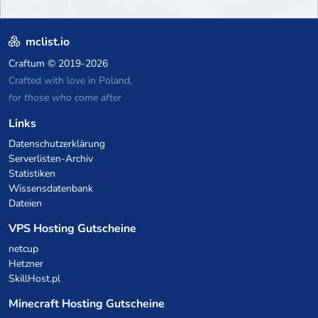
mclist.io
Craftum
© 2019-2026
Crafted with love in Poland,
for those who come after
Links
Datenschutzerklärung
Serverlisten-Archiv
Statistiken
Wissensdatenbank
Dateien
VPS Hosting Gutscheine
netcup
Hetzner
SkillHost.pl
Minecraft Hosting Gutscheine