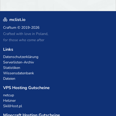
mclist.io
Craftum
© 2019-2026
Crafted with love in Poland,
for those who come after
Links
Datenschutzerklärung
Serverlisten-Archiv
Statistiken
Wissensdatenbank
Dateien
VPS Hosting Gutscheine
netcup
Hetzner
SkillHost.pl
Minecraft Hosting Gutscheine