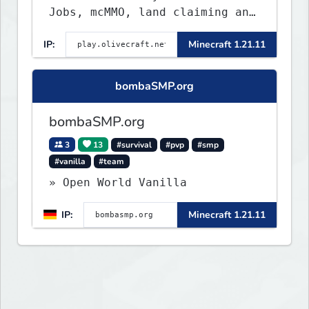
Jobs, mcMMO, land claiming and
a custom tower dungeon. Not
IP:
Minecraft 1.21.11
vanilla, but survival-first
with a friendly community and
enough content to keep you
bombaSMP.org
busy long term.
bombaSMP.org
3
13
#survival
#pvp
#smp
#vanilla
#team
» Open World Vanilla
IP:
Minecraft 1.21.11