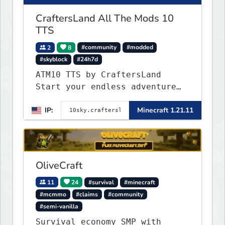
CraftersLand All The Mods 10
TTS
2
8
#community
#modded
#skyblock
#24h7d
ATM10 TTS by CraftersLand
Start your endless adventure
now! v2.0.2
IP:
Minecraft 1.21.11
OliveCraft
11
24
#survival
#minecraft
#mcmmo
#claims
#community
#semi-vanilla
Survival economy SMP with