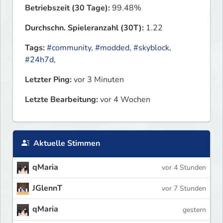
Betriebszeit (30 Tage):
99.48%
Durchschn. Spieleranzahl (30T):
1.22
Tags:
#community
,
#modded
,
#skyblock
,
#24h7d
,
Letzter Ping:
vor 3 Minuten
Letzte Bearbeitung:
vor 4 Wochen
Aktuelle Stimmen
qMaria
vor 4 Stunden
JGlennT
vor 7 Stunden
qMaria
gestern