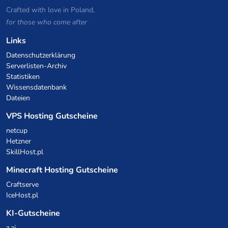
Crafted with love in Poland,
for those who come after
Links
Datenschutzerklärung
Serverlisten-Archiv
Statistiken
Wissensdatenbank
Dateien
VPS Hosting Gutscheine
netcup
Hetzner
SkillHost.pl
Minecraft Hosting Gutscheine
Craftserve
IceHost.pl
KI-Gutscheine
z.ai