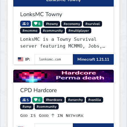
LonksMC Towny
0
8
#towny
#economy
#survival
#mcmmo
#community
#multiplayer
LonksMC is a Towny Survival
server featuring MCMMO, Jobs,
free rank progression, and
IP:
Minecraft 1.21.11
weekly events. We focus on a
friendly community, balanced
economy, and long-term
survival gameplay.
CPD Hardcore
5
6
#hardcore
#anarchy
#vanilla
#smp
#community
ɢᴏᴅ ɪs ɢᴏᴏᴅ 🡡 ɪɴ ɴᴇᴛᴡᴏʀᴋ