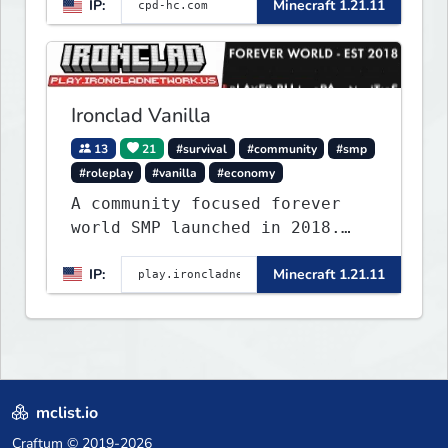
IP:
Minecraft 1.21.11
Ironclad Vanilla
13
21
#survival
#community
#smp
#roleplay
#vanilla
#economy
A community focused forever
world SMP launched in 2018.
Large community-built
IP:
Minecraft 1.21.11
functioning spawn cities with
no spawned in items or cheats.
mclist.io
Craftum
© 2019-2026