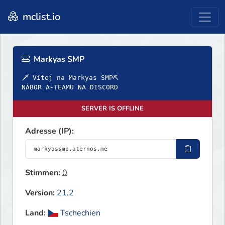
mclist.io
Markyas SMP
🗡 Vítej na Markyas SMP⛏
NÁBOR A-TEAMU NA DISCORD
SERVER IS OFFLINE
Adresse (IP):
Stimmen:
0
Version:
21.2
Land:
Tschechien