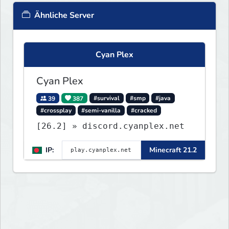
Ähnliche Server
Cyan Plex
Cyan Plex
39
387
#survival
#smp
#java
#crossplay
#semi-vanilla
#cracked
[26.2] » discord.cyanplex.net
IP:
Minecraft 21.2