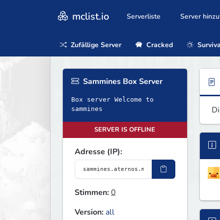
mclist.io
Serverliste
Server hinz
Zufällige Server
Cracked
Surviva
Sammines Box Server
Box server Welcome to
Di
sammines
SERVER IS OFFLINE
Adresse (IP):
Stimmen:
0
Version:
all