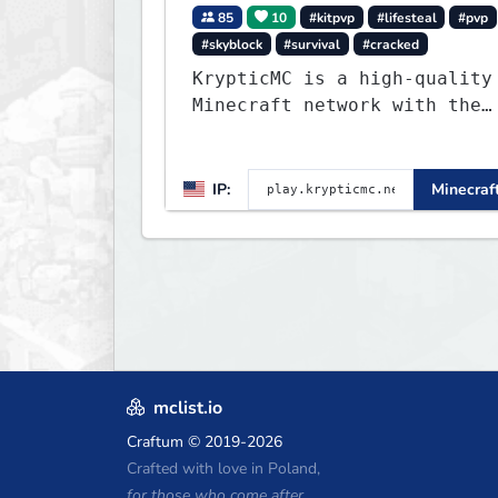
85
10
#kitpvp
#lifesteal
#pvp
#skyblock
#survival
#cracked
KrypticMC is a high-quality
Minecraft network with the
BEST gamemodes you'll ever
play. Minigames, KitPvP,
Lifesteal, Prison, Practice
IP:
Minecraft
Bedwars, Skywars, & much
much more!
mclist.io
Craftum
© 2019-2026
Crafted with love in Poland,
for those who come after