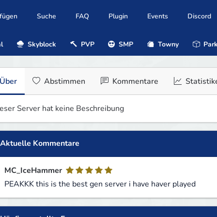
ufügen
Suche
FAQ
Plugin
Events
Discord
l
Skyblock
PVP
SMP
Towny
Park
Über
Abstimmen
Kommentare
Statistik
eser Server hat keine Beschreibung
Aktuelle Kommentare
MC_IceHammer
PEAKKK this is the best gen server i have haver played