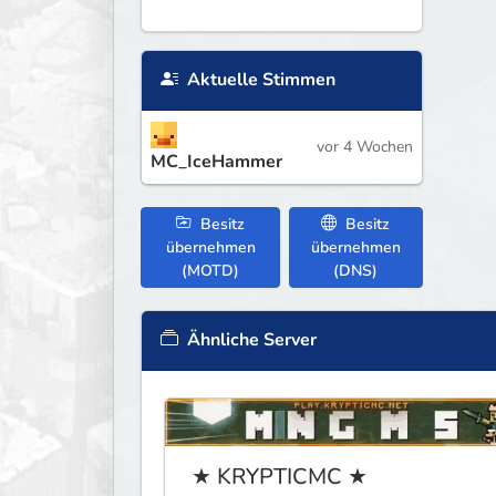
Aktuelle Stimmen
vor 4 Wochen
MC_IceHammer
Besitz
Besitz
übernehmen
übernehmen
(MOTD)
(DNS)
Ähnliche Server
★ KRYPTICMC ★