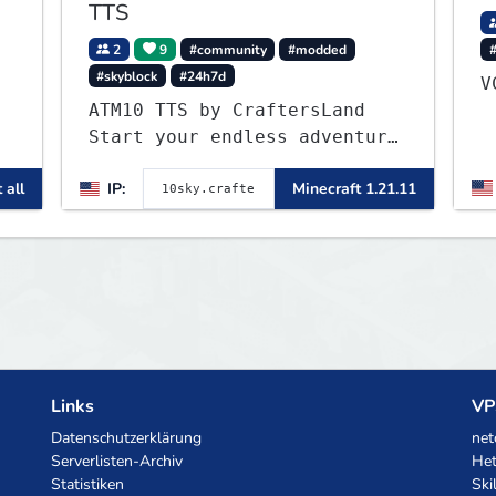
TTS
2
9
#community
#modded
#skyblock
#24h7d
ATM10 TTS by CraftersLand
Start your endless adventure
now! v2.0.2
,
 all
IP:
Minecraft 1.21.11
Links
VP
Datenschutzerklärung
net
Serverlisten-Archiv
Het
Statistiken
Ski