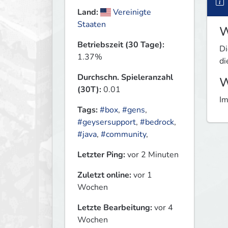
Land:
Vereinigte
Staaten
W
Betriebszeit (30 Tage):
Di
1.37%
di
Durchschn. Spieleranzahl
W
(30T):
0.01
Im
Tags:
#box
,
#gens
,
#geysersupport
,
#bedrock
,
#java
,
#community
,
Letzter Ping:
vor 2 Minuten
Zuletzt online:
vor 1
Wochen
Letzte Bearbeitung:
vor 4
Wochen