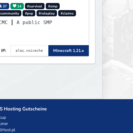
37
14
#survival
#smp
#community
#pvp
#roleplay
#claims
VCMC ┃ A public SMP
IP:
Minecraft 1.21.x
S Hosting Gutscheine
cup
zner
llHost.pl