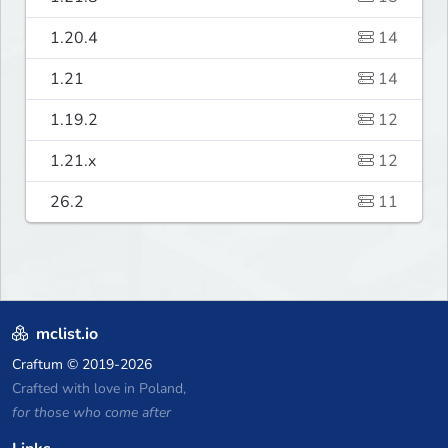
1.20.4
14
1.21
14
1.19.2
12
1.21.x
12
26.2
11
mclist.io
Craftum
© 2019-2026
Crafted with love in Poland,
for those who come after