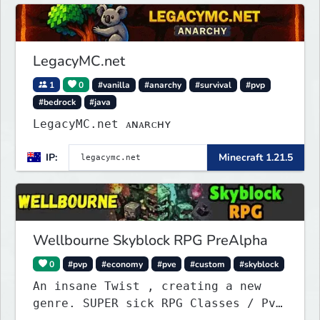
LegacyMC.net
1
0
#vanilla
#anarchy
#survival
#pvp
#bedrock
#java
LegacyMC.net ᴀɴᴀʀᴄʜʏ
IP:
Minecraft 1.21.5
Wellbourne Skyblock RPG PreAlpha
0
#pvp
#economy
#pve
#custom
#skyblock
An insane Twist , creating a new
genre. SUPER sick RPG Classes / PvE