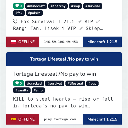
0
#minecraft
#anarchy
#smp
#survival
#fox
#polska
🦊 Fox Survival 1.21.5 ✅ RTP ✅
Rangi Fan, Lisek i VIP ✅ Sklep
ItemShopSys
OFFLINE
Minecraft 1.21.5
https://foxocraftshop.myis.pl/shop
✅ Aktywna administracja ✅ Nowy
serwer szuka pierwszych graczy!
Tortega Lifesteal /No pay to win
Tortega Lifesteal /No pay to win
0
#cracked
#survival
#lifesteal
#pvp
#vanilla
#smp
KILL to steal hearts – rise or fall
in Tortega's no pay-to-win
Lifesteal SMP. Survive brutal
OFFLINE
Minecraft 1.21.5
fights, form powerful teams, and
dominate the EU arena.