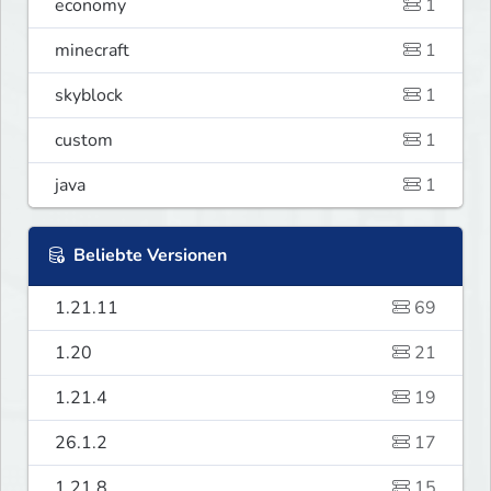
economy
1
minecraft
1
skyblock
1
custom
1
java
1
Beliebte Versionen
1.21.11
69
1.20
21
1.21.4
19
26.1.2
17
1.21.8
15