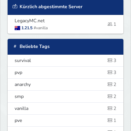
Kürzlich abgestimmte Server
LegacyMC.net
1
1.21.5
#vanilla
Beliebte Tags
survival
3
pvp
3
anarchy
2
smp
2
vanilla
2
pve
1