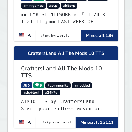
#minigames
#pvp
#kitpvp
▪▪ HYRISE NETWORK ▸ 「 1.20.X -
1.21.11 」▪▪ LAST WEEK OF
LIFESTEAL! ┃ discord.gg/hyrise
IP:
Minecraft 1.8+
CraftersLand All The Mods 10 TTS
CraftersLand All The Mods 10
TTS
0
9
#community
#modded
#skyblock
#24h7d
ATM10 TTS by CraftersLand
Start your endless adventure
now! v2.0.2
IP:
Minecraft 1.21.11