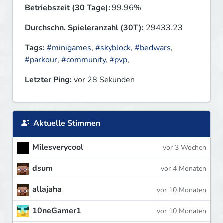
Betriebszeit (30 Tage):
99.96%
Durchschn. Spieleranzahl (30T):
29433.23
Tags:
#minigames
,
#skyblock
,
#bedwars
,
#parkour
,
#community
,
#pvp
,
Letzter Ping:
vor 28 Sekunden
Aktuelle Stimmen
Milesverycool
vor 3 Wochen
dsum
vor 4 Monaten
allajaha
vor 10 Monaten
10neGamer1
vor 10 Monaten