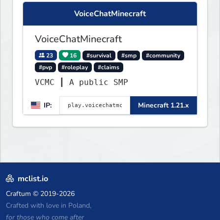
VoiceChatMinecraft
VoiceChatMinecraft
23
16
#survival
#smp
#community
#pvp
#roleplay
#claims
VCMC ┃ A public SMP
IP:
Minecraft 1.21.x
mclist.io
Craftum
© 2019-2026
Crafted with love in Poland,
for those who come after