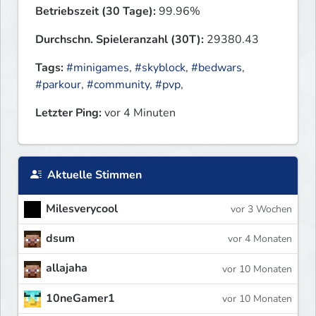
Betriebszeit (30 Tage):
99.96%
Durchschn. Spieleranzahl (30T):
29380.43
Tags:
#minigames
,
#skyblock
,
#bedwars
,
#parkour
,
#community
,
#pvp
,
Letzter Ping:
vor 4 Minuten
Aktuelle Stimmen
Milesverycool
vor 3 Wochen
dsum
vor 4 Monaten
allajaha
vor 10 Monaten
10neGamer1
vor 10 Monaten