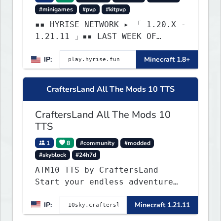
#minigames
#pvp
#kitpvp
▪▪ HYRISE NETWORK ▸ 「 1.20.X -
1.21.11 」▪▪ LAST WEEK OF
LIFESTEAL! ┃ discord.gg/hyrise
IP:
Minecraft 1.8+
CraftersLand All The Mods 10 TTS
CraftersLand All The Mods 10
TTS
1
8
#community
#modded
#skyblock
#24h7d
ATM10 TTS by CraftersLand
Start your endless adventure
now! v2.0.2
IP:
Minecraft 1.21.11