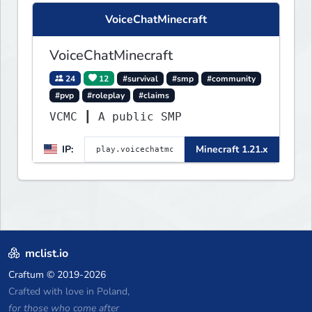
VoiceChatMinecraft
VoiceChatMinecraft
24
12
#survival
#smp
#community
#pvp
#roleplay
#claims
VCMC ┃ A public SMP
IP:
Minecraft 1.21.x
mclist.io
Craftum
© 2019-2026
Crafted with love in Poland,
for those who come after