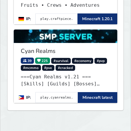
Fruits • Crews • Adventures
IP:
Minecraft 1.20.1
Cyan Realms
39
225
#survival
#economy
#pvp
#mcmmo
#pve
#cracked
===Cyan Realms v1.21 ===
[Skills] [Guilds] [Bosses]
[Unique] [No Griefing]
IP:
Minecraft latest