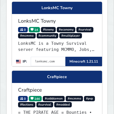
LonksMC Towny
LonksMC Towny
0
14
#towny
#economy
#survival
#mcmmo
#community
#multiplayer
LonksMC is a Towny Survival
server featuring MCMMO, Jobs,
free rank progression, and
IP:
Minecraft 1.21.11
weekly events. We focus on a
friendly community, balanced
economy, and long-term
Craftpiece
survival gameplay.
Craftpiece
0
144
#cobblemon
#mcmmo
#pvp
#factions
#survival
#modded
☠ THE PIRATE AGE ☠ Bounties •