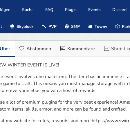
ufügen
Suche
FAQ
Plugin
Events
Discord
l
Skyblock
PVP
SMP
Towny
Park
Über
Abstimmen
Kommentare
Statistik
EW WINTER EVENT IS LIVE!
e event involves one main item. The item has an immense crafti
e game to craft. This means you must manage storage well in the
fore everyone else, you win a host of rewards!
use a lot of premium plugins for the very best experience! Amaz
stom items, skills, armor, and more can be found and crafted.
sit my website for rules, rewards, and more https://www.swi