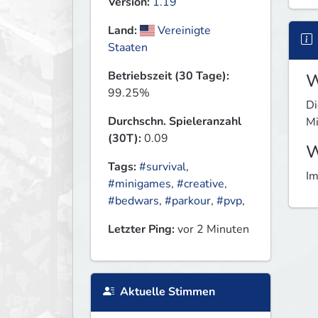
Version:
1.19
Land:
Vereinigte
Staaten
Betriebszeit (30 Tage):
W
99.25%
Di
Durchschn. Spieleranzahl
Mi
(30T):
0.09
W
Tags:
#survival
,
Im
#minigames
,
#creative
,
#bedwars
,
#parkour
,
#pvp
,
Letzter Ping:
vor 2 Minuten
Aktuelle Stimmen