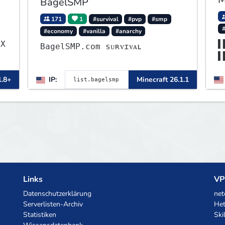
BagelSMP
171
1
#survival
#pvp
#smp
#economy
#vanilla
#anarchy
.X
▌
BagelSMP.com ѕᴜʀᴠɪᴠᴀʟ
▌
▌
1.8+
IP:
Minecraft 26.1.1
▌
Links
VP
Datenschutzerklärung
net
Serverlisten-Archiv
Het
Statistiken
Ski