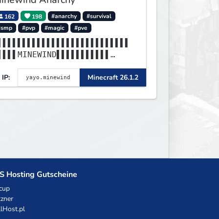
162
198
#anarchy
#survival
#smp
#pvp
#magic
#pve
▌▌▌▌▌▌▌▌▌▌▌▌▌▌▌▌▌▌▌▌▌▌▌▌▌▌▌
▌▌▌▌MINEWIND▌▌▌▌▌▌▌▌▌▌▌
▌▌▌▌▌▌▌▌▌▌▌▌▌▌▌▌▌▌▌▌▌▌▌▌▌▌▌
IP:
Minecraft 26.1.2
▌▌▌▌▌▌▌▌▌▌▌▌▌▌▌▌▌▌▌▌▌▌▌
S Hosting Gutscheine
cup
zner
llHost.pl