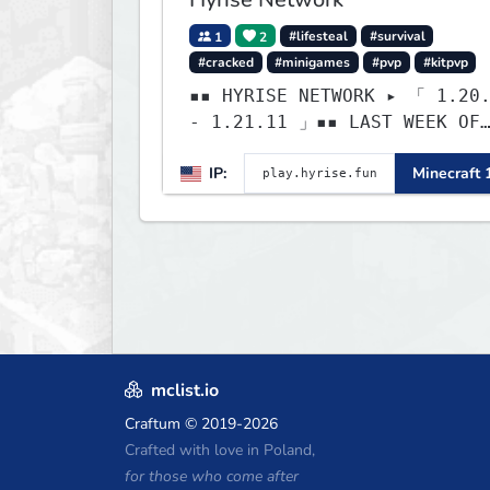
1
2
#lifesteal
#survival
#cracked
#minigames
#pvp
#kitpvp
▪▪ HYRISE NETWORK ▸ 「 1.20
- 1.21.11 」▪▪ LAST WEEK OF
LIFESTEAL! ┃
IP:
Minecraft 
discord.gg/hyrise
mclist.io
Craftum
© 2019-2026
Crafted with love in Poland,
for those who come after