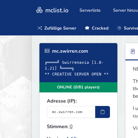
mclist.io
Serverliste
Server hinz
Zufällige Server
Cracked
Surviva
mc.swirren.com
╔════╝ Swirrenavia [1.8-
N
1.21] ╚════╗
** CREATIVE SERVER OPEN **
Th
ONLINE (0/81 players)
th
be
Adresse (IP):
I 
cu
Stimmen:
0
Vi