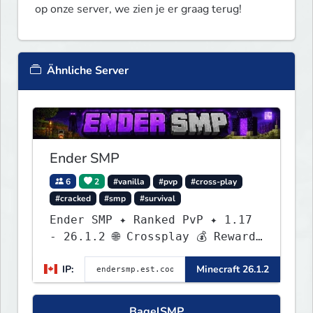
op onze server, we zien je er graag terug!
Ähnliche Server
Ender SMP
6
2
#vanilla
#pvp
#cross-play
#cracked
#smp
#survival
Ender SMP ✦ Ranked PvP ✦ 1.17
- 26.1.2 🌐 Crossplay 💰 Rewards
🛠 Custom Gear
IP:
Minecraft 26.1.2
BagelSMP