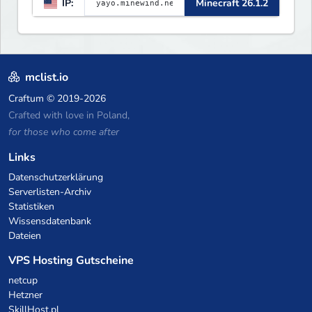
IP:
Minecraft 26.1.2
▌▌▌▌▌▌▌▌▌▌▌▌▌▌▌▌▌▌▌▌▌▌
mclist.io
Craftum
© 2019-2026
Crafted with love in Poland,
for those who come after
Links
Datenschutzerklärung
Serverlisten-Archiv
Statistiken
Wissensdatenbank
Dateien
VPS Hosting Gutscheine
netcup
Hetzner
SkillHost.pl