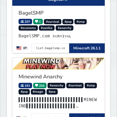
BagelSMP
207
1
#survival
#pvp
#smp
#economy
#vanilla
#anarchy
BagelSMP.com ѕᴜʀᴠɪᴠᴀʟ
IP:
Minecraft 26.1.1
Minewind Anarchy
191
204
#anarchy
#survival
#smp
#pvp
#magic
#pve
▌▌▌▌▌▌▌▌▌▌▌▌▌▌▌▌▌▌▌▌▌▌▌▌▌MINEW
IND▌▌▌▌▌▌▌▌▌▌▌▌▌▌▌▌▌▌▌
▌▌▌▌▌▌▌▌▌▌▌▌▌▌▌▌▌▌▌▌▌▌▌▌▌▌▌▌▌▌