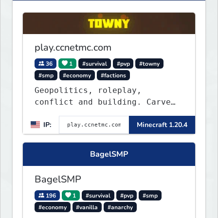
play.ccnetmc.com
36
1
#survival
#pvp
#towny
#smp
#economy
#factions
Geopolitics, roleplay,
conflict and building. Carve
out your own story on a 1:1000
IP:
Minecraft 1.20.4
map of Earth using tanks,
warships, guns and more.
Express your creative side by
BagelSMP
building cities that the world
will envy.
BagelSMP
196
1
#survival
#pvp
#smp
#economy
#vanilla
#anarchy