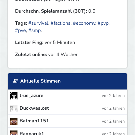
Durchschn. Spieleranzahl (30T):
0.0
Tags:
#survival
,
#factions
,
#economy
,
#pvp
,
#pve
,
#smp
,
Letzter Ping:
vor 5 Minuten
Zuletzt online:
vor 4 Wochen
Aktuelle Stimmen
true_azure
vor 2 Jahren
Duckwaslost
vor 2 Jahren
Batman1151
vor 2 Jahren
Ragnaruk1
vor 2 Jahren