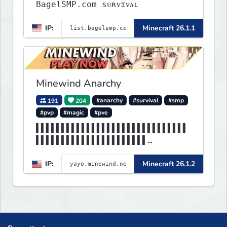
BagelSMP.com ѕᴜʀᴠɪᴠᴀʟ
IP:
Minecraft 26.1.1
Minewind Anarchy
191
204
#anarchy
#survival
#smp
#pvp
#magic
#pve
▌▌▌▌▌▌▌▌▌▌▌▌▌▌▌▌▌▌▌▌▌▌▌▌▌▌▌▌▌▌
▌▌▌▌▌▌▌▌▌▌▌▌▌▌▌▌▌▌▌▌▌▌
▌▌▌▌▌▌▌▌▌▌▌▌▌▌▌▌▌▌▌▌▌▌▌▌▌▌▌▌▌▌
IP:
Minecraft 26.1.2
▌▌▌MINEWIND▌▌▌▌▌▌▌▌▌▌▌