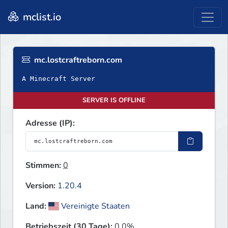
mclist.io
mc.lostcraftreborn.com
A Minecraft Server
SERVER IS OFFLINE
Adresse (IP):
Stimmen:
0
Version:
1.20.4
Land:
Vereinigte Staaten
Betriebszeit (30 Tage):
0.0%