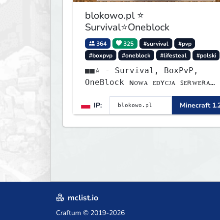
blokowo.pl ⭐
Survival⭐Oneblock
364
325
#survival
#pvp
#boxpvp
#oneblock
#lifesteal
#polski
■■⭐ - Survival, BoxPvP,
OneBlock ɴᴏᴡᴀ ᴇᴅʏᴄᴊᴀ ꜱᴇʀᴡᴇʀᴀ
ᴡʏꜱᴛᴀʀᴛᴏᴡᴀʟᴀ!
IP:
Minecraft 1.
mclist.io
Craftum
© 2019-2026