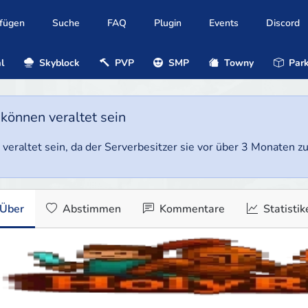
ufügen
Suche
FAQ
Plugin
Events
Discord
l
Skyblock
PVP
SMP
Towny
Park
 können veraltet sein
veraltet sein, da der Serverbesitzer sie vor über 3 Monaten zul
Über
Abstimmen
Kommentare
Statistik