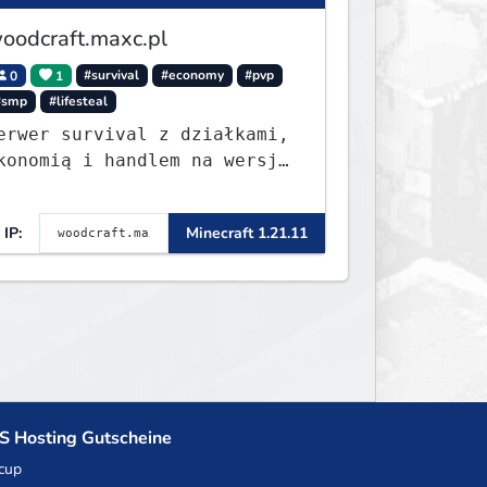
oodcraft.maxc.pl
0
1
#survival
#economy
#pvp
#smp
#lifesteal
erwer survival z działkami,
konomią i handlem na wersję
.8 - 26.1.1. Rekru ON
IP:
Minecraft 1.21.11
S Hosting Gutscheine
cup