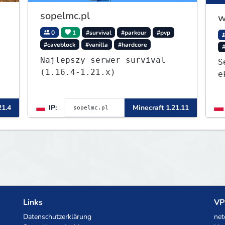
sopelmc.pl
w
0
1
#survival
#parkour
#pvp
#caveblock
#vanilla
#hardcore
Najlepszy serwer survival
S
(1.16.4-1.21.x)
e
1
21.4
IP:
Minecraft 1.21.11
Links
VP
Datenschutzerklärung
net