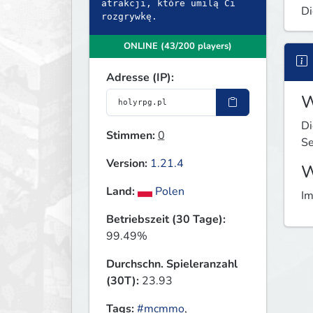
atrakcji, które umilą Ci
Di
rozgrywkę.
ONLINE (43/200 players)
Adresse (IP):
W
Di
Stimmen:
0
Se
Version:
1.21.4
W
Land:
Polen
Im
Betriebszeit (30 Tage):
99.49%
Durchschn. Spieleranzahl
(30T):
23.93
Tags:
#mcmmo
,