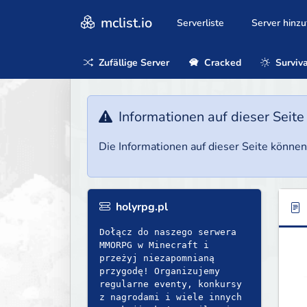
mclist.io
Serverliste
Server hinz
Zufällige Server
Cracked
Surviva
Informationen auf dieser Seite
Die Informationen auf dieser Seite können 
holyrpg.pl
Dołącz do naszego serwera
MMORPG w Minecraft i
przeżyj niezapomnianą
przygodę! Organizujemy
regularne eventy, konkursy
z nagrodami i wiele innych