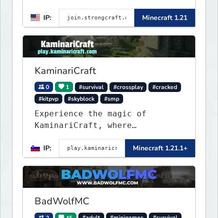
Creative, Skyblock, Prison,
IP:
Minecraft 1.21
Towny, PvP, LifeSteal, Events,
and more. Pick a server and
start playing.
KaminariCraft
0
1
#survival
#crossplay
#cracked
#kitpvp
#skyblock
#smp
Experience the magic of
KaminariCraft, where
innovation meets adventure in
IP:
Minecraft 1.21.1+
the world of Minecraft. Our
server offers a seamless and
immersive experience for both
Java and Bedrock players
BadWolfMC
2
45
#adult
#minigames
#survival