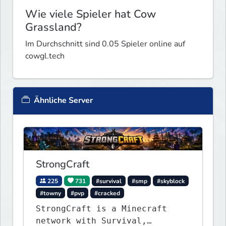
Wie viele Spieler hat Cow
Grassland?
Im Durchschnitt sind 0.05 Spieler online auf
cowgl.tech
Ähnliche Server
StrongCraft
225
731
#survival
#smp
#skyblock
#towny
#pvp
#cracked
StrongCraft is a Minecraft
network with Survival,