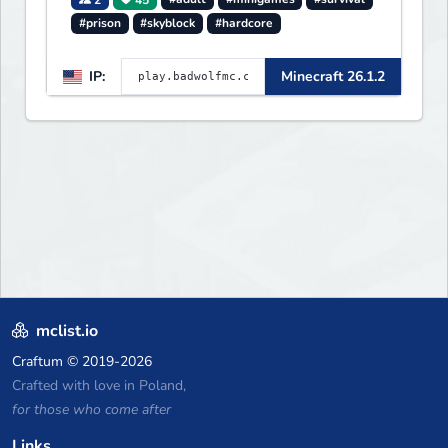
#prison
#skyblock
#hardcore
IP:
Minecraft 26.1.2
mclist.io
Craftum
© 2019-2026
Crafted with love in Poland,
for those who come after
Links