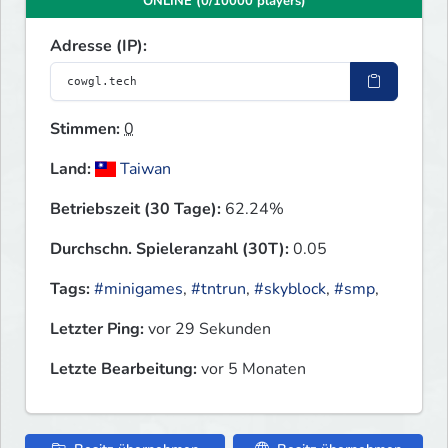
ONLINE (0/10000 players)
Adresse (IP):
Stimmen:
0
Land:
Taiwan
Betriebszeit (30 Tage):
62.24%
Durchschn. Spieleranzahl (30T):
0.05
Tags:
#minigames
,
#tntrun
,
#skyblock
,
#smp
,
Letzter Ping:
vor 29 Sekunden
Letzte Bearbeitung:
vor 5 Monaten