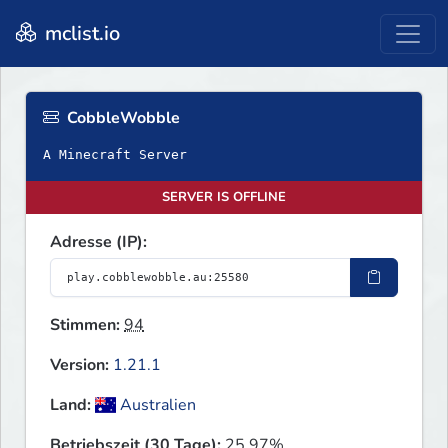
mclist.io
CobbleWobble
A Minecraft Server
SERVER IS OFFLINE
Adresse (IP):
Stimmen:
94
Version:
1.21.1
Land:
Australien
Betriebszeit (30 Tage):
25.97%