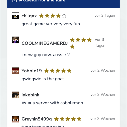
chilqxx
vor 3 Tagen
great game ver very very fun
vor 3
COOLMINEGAMERDJ
Tagen
i new guy now. aussie 2
Yobble19
vor 2 Wochen
qwieqwie is the goat
inkobink
vor 3 Wochen
W aus server with cobblemon
Greynin5409g
vor 3 Wochen
tung tung tung sahur