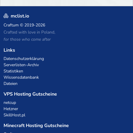
mclist.io
Craftum
© 2019-2026
Crafted with love in Poland,
for those who come after
Links
Datenschutzerklärung
Serverlisten-Archiv
Statistiken
Wissensdatenbank
Dateien
VPS Hosting Gutscheine
netcup
Hetzner
SkillHost.pl
Minecraft Hosting Gutscheine