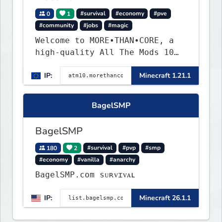
0
1
#survival
#economy
#pve
#community
#jobs
#magic
Welcome to MORE•THAN•CORE, a
high-quality All The Mods 10
Minecraft server built for
IP:
Minecraft 1.21.1
players who want a smooth,
polished, and rewarding modded
experience.
BagelSMP
BagelSMP
180
2
#survival
#pvp
#smp
#economy
#vanilla
#anarchy
BagelSMP.com ѕᴜʀᴠɪᴠᴀʟ
IP:
Minecraft 26.1.1