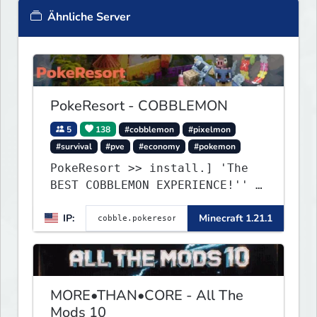
Ähnliche Server
PokeResort - COBBLEMON
5
138
#cobblemon
#pixelmon
#survival
#pve
#economy
#pokemon
PokeResort >> install.] 'The
BEST COBBLEMON EXPERIENCE!'' -
TripAdvisor[❤
IP:
Minecraft 1.21.1
MORE•THAN•CORE - All The
Mods 10