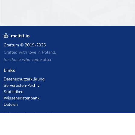
mclist.io
Craftum
© 2019-2026
Crafted with love in Poland,
for those who come after
Links
Datenschutzerklärung
Serverlisten-Archiv
Statistiken
Wissensdatenbank
Dateien
VPS Hosting Gutscheine
netcup
Hetzner